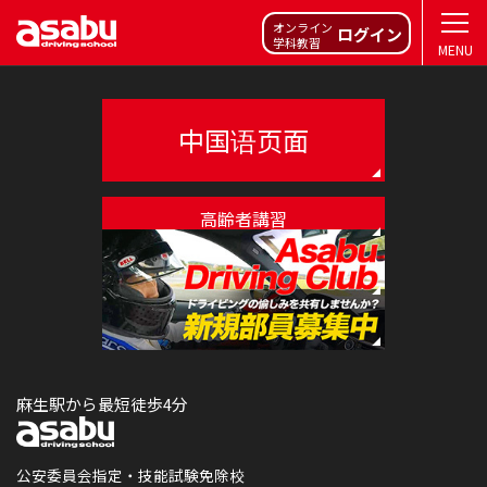
オンライン
ログイン
学科教習
PAGE TOP
MENU
中国语页面
高齢者講習
麻生自動車学校の求人情報
麻生駅から最短徒歩4分
公安委員会指定・技能試験免除校